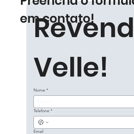
Preencha o formul
Revend
em contato!
Velle!
Nome
*
Telefone
*
Email