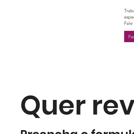
Trab
espe
Fale
Fa
Quer rev