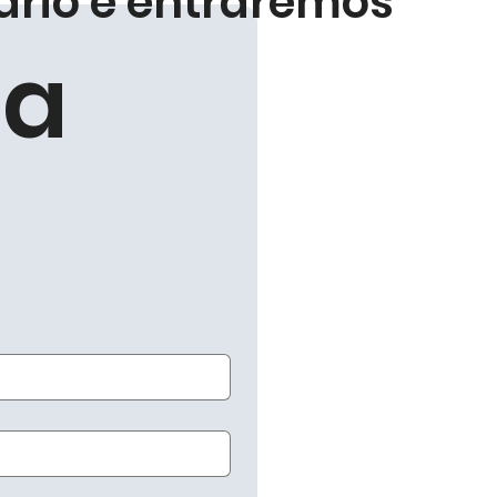
ário e entraremos
a 