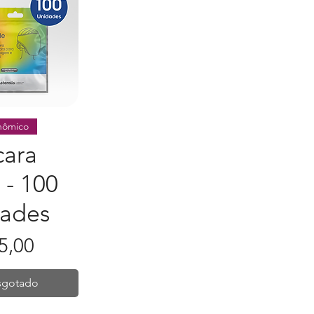
ização rápida
nômico
ara
 - 100
ades
5,00
sgotado