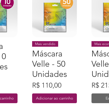
a
 rápida
Visualização rápida
Visual
Mais vendido
Mais eco
Máscara
Másc
10
Velle - 50
Velle
es
Unidades
Unid
Preço
Preço
R$ 110,00
R$ 21
carrinho
Adicionar ao carrinho
E