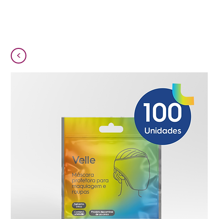
Login
<